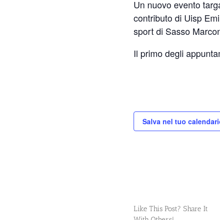
Un nuovo evento targ
contributo di Uisp Em
sport di Sasso Marcon
Il primo degli appunta
Salva nel tuo calendari
Like This Post? Share It
With Others!