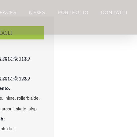
FACES
NEWS
PORTFOLIO
CONTATTI
TAGLI
o 2017 @ 11:00
o 2017 @ 13:00
ento:
de
,
inline
,
rollerblalde
,
marconi
,
skate
,
uisp
eb:
ntside.it