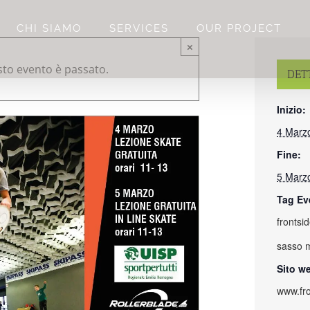
CHI SIAMO
SERVICES
OUR PROJECT
×
to evento è passato.
DET
Inizio:
4 Marz
Fine:
5 Marz
Tag Ev
frontsi
sasso 
Sito w
www.fro