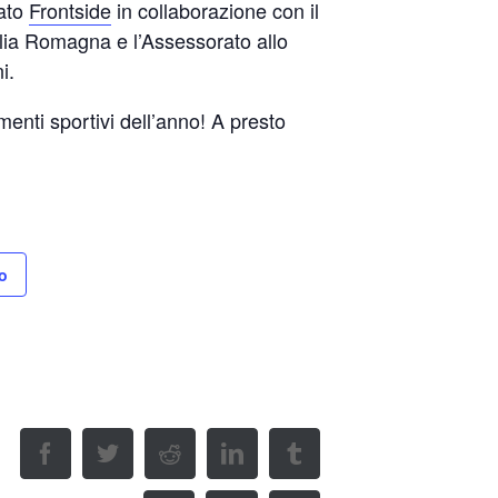
ato
Frontside
in collaborazione con il
ilia Romagna e l’Assessorato allo
i.
menti sportivi dell’anno! A presto
o
Facebook
Twitter
Reddit
LinkedIn
Tumblr