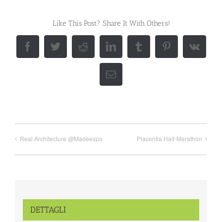
Like This Post? Share It With Others!
Facebook
Twitter
Reddit
LinkedIn
Tumblr
Pinterest
Vk
Email
Real Architecture @Madeexpo
Placentia Half-Marathon
DETTAGLI