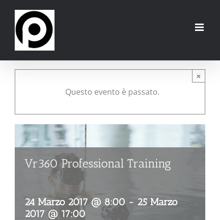
Salta
al
contenuto
×
Questo evento è passato.
Vr360 Professional Training
24 Marzo 2017 @ 8:00
-
25 Marzo
2017 @ 17:00