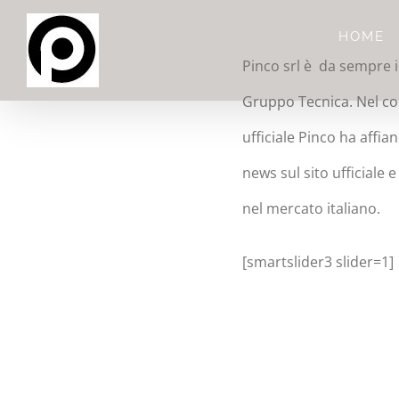
Salta
HOME
al
Pinco srl è da sempre i
contenuto
Gruppo Tecnica. Nel cor
ufficiale Pinco ha affi
news sul sito ufficiale e
nel mercato italiano.
[smartslider3 slider=1]