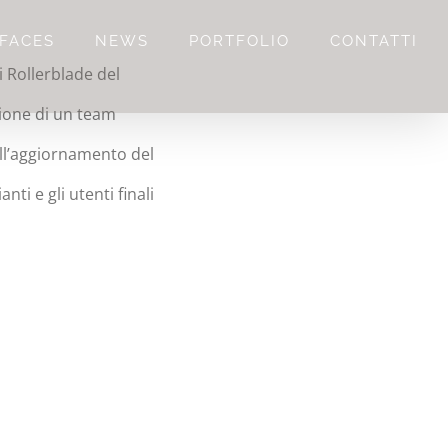
FACES
NEWS
PORTFOLIO
CONTATTI
i Rollerblade del
zione di un team
ell’aggiornamento del
ti e gli utenti finali