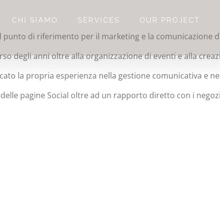
CHI SIAMO
SERVICES
OUR PROJECT
l punto di riferimento per il marketing e la comunicazione d
so degli anni oltre alla organizzazione di eventi e alla crea
ancato la propria esperienza nella gestione comunicativa e n
 delle pagine Social oltre ad un rapporto diretto con i negozian